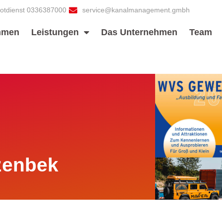
otdienst 0336387000
service@kanalmanagement.gmbh
mmen
Leistungen
Das Unternehmen
Team
t
zenbek