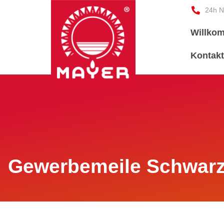
24h N
Willko
Kontak
Gewerbemeile Schwar