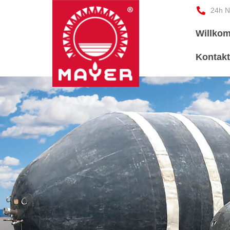
24h N
Willko
Kontak