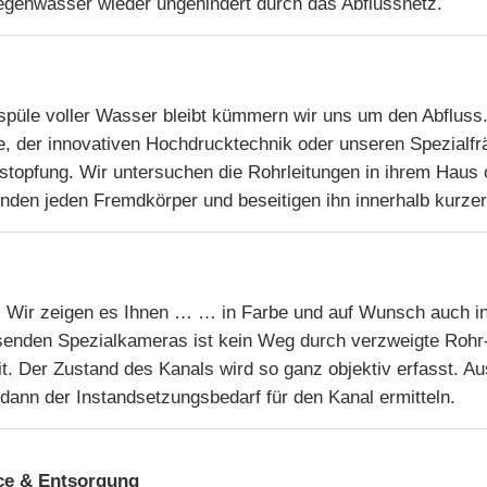
genwasser wieder ungehindert durch das Abflussnetz.
püle voller Wasser bleibt kümmern wir uns um den Abfluss.
le, der innovativen Hochdrucktechnik oder unseren Spezialf
rstopfung. Wir untersuchen die Rohrleitungen in ihrem Haus 
nden jeden Fremdkörper und beseitigen ihn innerhalb kurzer 
 Wir zeigen es Ihnen … … in Farbe und auf Wunsch auch in
senden Spezialkameras ist kein Weg durch verzweigte Rohr
t. Der Zustand des Kanals wird so ganz objektiv erfasst. A
h dann der Instandsetzungsbedarf für den Kanal ermitteln.
ce & Entsorgung