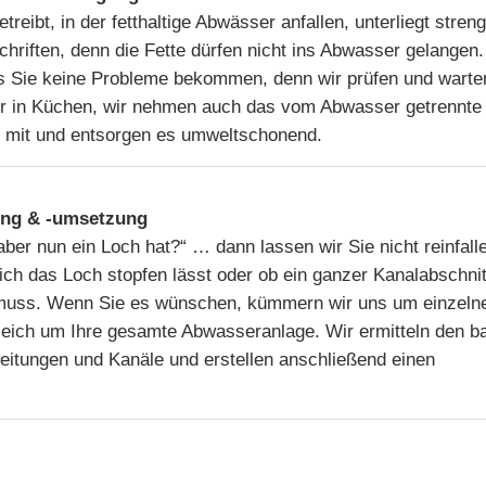
reibt, in der fetthaltige Abwässer anfallen, unterliegt stren
chriften, denn die Fette dürfen nicht ins Abwasser gelangen.
s Sie keine Probleme bekommen, denn wir prüfen und warten
er in Küchen, wir nehmen auch das vom Abwasser getrennte
t mit und entsorgen es umweltschonend.
ung & -umsetzung
ber nun ein Loch hat?“ … dann lassen wir Sie nicht reinfall
ich das Loch stopfen lässt oder ob ein ganzer Kanalabschnit
muss. Wenn Sie es wünschen, kümmern wir uns um einzeln
leich um Ihre gesamte Abwasseranlage. Wir ermitteln den b
eitungen und Kanäle und erstellen anschließend einen