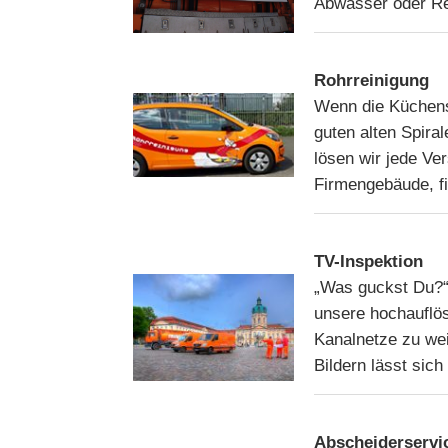
Abwasser oder Re
Rohrreinigung
Wenn die Küchens
guten alten Spira
lösen wir jede Ve
Firmengebäude, fi
TV-Inspektion
„Was guckst Du?“
unsere hochauflö
Kanalnetze zu wei
Bildern lässt sic
Abscheiderservi