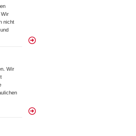
gen
 Wir
 nicht
 und
en. Wir
t
e
aulichen