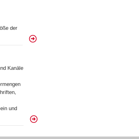
röße der
und Kanäle
sermengen
riften,
ein und