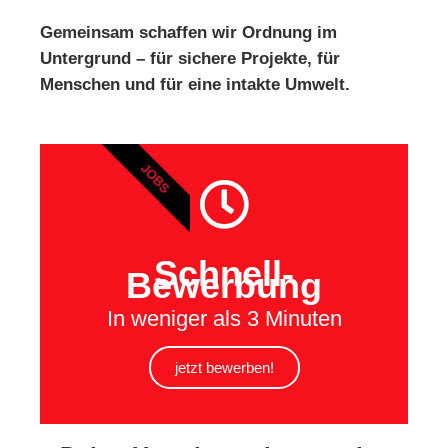
Gemeinsam schaffen wir Ordnung im
Untergrund – für sichere Projekte, für
Menschen und für eine intakte Umwelt.
JOBS
Schnell-
Bewerbung
In weniger als 3 Minuten
jetzt bewerben!