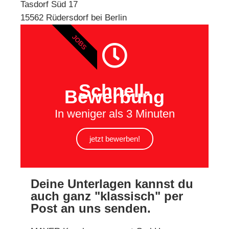
Tasdorf Süd 17
15562 Rüdersdorf bei Berlin
JOBS
Schnell-
Bewerbung
In weniger als 3 Minuten
jetzt bewerben!
Deine Unterlagen kannst du
auch ganz "klassisch" per
Post an uns senden.